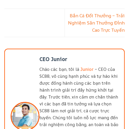
Bắn Cá Đổi Thưởng – Trải
Nghiệm Săn Thưởng Đỉnh
Cao Trực Tuyến
CEO Junior
Chào các bạn, tôi là
Junior
– CEO của
SC88, vô cùng hạnh phúc và tự hào khi
được đồng hành cùng các bạn trên
hành trình giải trí đầy hứng khởi tại
đây. Trước tiên, xin cảm ơn chân thành
vì các bạn đã tin tưởng và lựa chọn
SC88 làm nơi giải trí, cá cược trực
tuyến. Chúng tôi luôn nỗ lực mang đến
trải nghiệm công bằng, an toàn và bảo