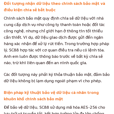
Đối tượng nhận dữ liệu theo chính sách bảo mật và
điều kiện chia sẻ bắt buộc
Chính sách bảo mật quy định chia sẻ dữ liệu với nhà
cung cấp dịch vụ như công ty thanh toán hoặc đối tác
công nghệ, nhưng chỉ giới hạn ở thông tin tối thiểu
cần thiết. Ví dụ, dữ liệu giao dịch được gửi đến ngân
hàng xác nhận để xử lý rút tiền. Trong trường hợp pháp
lý, SC88 hợp tác với cơ quan điều tra nếu có lệnh tòa.
Anh em luôn được thông báo trước về bất kỳ chia sẻ
nào, trừ khi liên quan đến an ninh quốc gia.
Các đối tượng này phải ký thỏa thuận bảo mật, đảm bảo
dữ liệu không bị lạm dụng ngoài phạm vi cho phép.
Biện pháp kỹ thuật bảo vệ dữ liệu cá nhân trong
khuôn khổ chính sách bảo mật
Để bảo vệ dữ liệu, SC88 sử dụng mã hóa AES-256 cho
lưu trữ và truyền tải, kết hợp tường lửa đa lớp chống