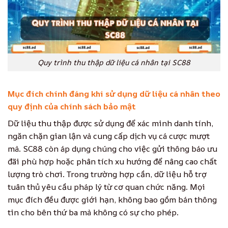
Quy trình thu thập dữ liệu cá nhân tại SC88
Mục đích chính đáng khi sử dụng dữ liệu cá nhân theo
quy định của chính sách bảo mật
Dữ liệu thu thập được sử dụng để xác minh danh tính,
ngăn chặn gian lận và cung cấp dịch vụ cá cược mượt
mà. SC88 còn áp dụng chúng cho việc gửi thông báo ưu
đãi phù hợp hoặc phân tích xu hướng để nâng cao chất
lượng trò chơi. Trong trường hợp cần, dữ liệu hỗ trợ
tuân thủ yêu cầu pháp lý từ cơ quan chức năng. Mọi
mục đích đều được giới hạn, không bao gồm bán thông
tin cho bên thứ ba mà không có sự cho phép.