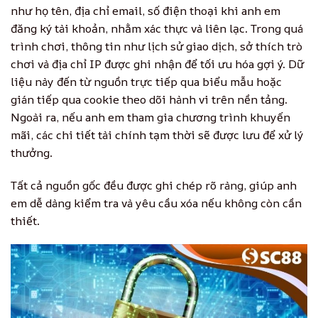
như họ tên, địa chỉ email, số điện thoại khi anh em
đăng ký tài khoản, nhằm xác thực và liên lạc. Trong quá
trình chơi, thông tin như lịch sử giao dịch, sở thích trò
chơi và địa chỉ IP được ghi nhận để tối ưu hóa gợi ý. Dữ
liệu này đến từ nguồn trực tiếp qua biểu mẫu hoặc
gián tiếp qua cookie theo dõi hành vi trên nền tảng.
Ngoài ra, nếu anh em tham gia chương trình khuyến
mãi, các chi tiết tài chính tạm thời sẽ được lưu để xử lý
thưởng.
Tất cả nguồn gốc đều được ghi chép rõ ràng, giúp anh
em dễ dàng kiểm tra và yêu cầu xóa nếu không còn cần
thiết.