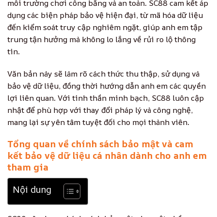
môi trường chơi công bằng và an toàn. SC88 cam kết áp
dụng các biện pháp bảo vệ hiện đại, từ mã hóa dữ liệu
đến kiểm soát truy cập nghiêm ngặt, giúp anh em tập
trung tận hưởng mà không lo lắng về rủi ro lộ thông
tin.
Văn bản này sẽ làm rõ cách thức thu thập, sử dụng và
bảo vệ dữ liệu, đồng thời hướng dẫn anh em các quyền
lợi liên quan. Với tinh thần minh bạch, SC88 luôn cập
nhật để phù hợp với thay đổi pháp lý và công nghệ,
mang lại sự yên tâm tuyệt đối cho mọi thành viên.
Tổng quan về chính sách bảo mật và cam
kết bảo vệ dữ liệu cá nhân dành cho anh em
tham gia
Nội dung