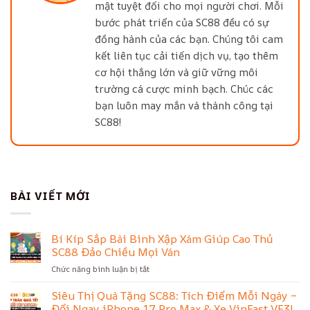
mật tuyệt đối cho mọi người chơi. Mỗi
bước phát triển của SC88 đều có sự
đồng hành của các bạn. Chúng tôi cam
kết liên tục cải tiến dịch vụ, tạo thêm
cơ hội thắng lớn và giữ vững môi
trường cá cược minh bạch. Chúc các
bạn luôn may mắn và thành công tại
SC88!
BÀI VIẾT MỚI
Bí Kíp Sắp Bài Binh Xập Xám Giúp Cao Thủ
SC88 Đảo Chiều Mọi Ván
ở
Chức năng bình luận bị tắt
Bí
Kíp
Siêu Thị Quà Tặng SC88: Tích Điểm Mỗi Ngày –
Sắp
Đổi Ngay iPhone 17 Pro Max & Xe VinFast VF3!