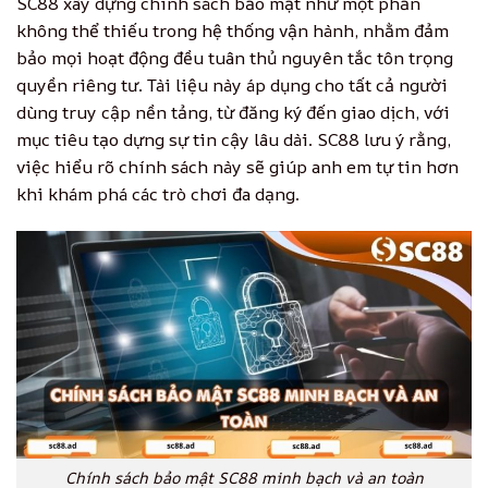
SC88 xây dựng chính sách bảo mật như một phần
không thể thiếu trong hệ thống vận hành, nhằm đảm
bảo mọi hoạt động đều tuân thủ nguyên tắc tôn trọng
quyền riêng tư. Tài liệu này áp dụng cho tất cả người
dùng truy cập nền tảng, từ đăng ký đến giao dịch, với
mục tiêu tạo dựng sự tin cậy lâu dài. SC88 lưu ý rằng,
việc hiểu rõ chính sách này sẽ giúp anh em tự tin hơn
khi khám phá các trò chơi đa dạng.
Chính sách bảo mật SC88 minh bạch và an toàn