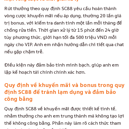
Rút thưởng theo quy định SC88 yêu cầu hoàn thành
vòng cược khuyến mãi nếu áp dụng, thường 20 lần giá
trị bonus, với kiểm tra danh tính một lần mỗi tháng để
chống rửa tiền. Thời gian xử lý từ 15 phút đến 24 giờ
tùy phương thức, giới hạn tối đa 500 triệu VND mỗi
ngày cho VIP. Anh em nhận hướng dẫn chi tiết qua chat
nếu gặp chậm trễ.
Điều kiện này đảm bảo tính minh bạch, giúp anh em
lập kế hoạch tài chính chính xác hơn.
Quy định về khuyến mãi và bonus trong quy
định SC88 để tránh lạm dụng và đảm bảo
công bằng
Quy định SC88 về khuyến mãi được thiết kế tinh tế,
nhằm thưởng cho anh em trung thành mà không tạo lợi
thế không công bằng. Phần này làm rõ cách thức tham