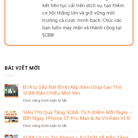
kết liên tục cải tiến dịch vụ, tạo thêm
cơ hội thắng lớn và giữ vững môi
trường cá cược minh bạch. Chúc các
bạn luôn may mắn và thành công tại
SC88!
BÀI VIẾT MỚI
Bí Kíp Sắp Bài Binh Xập Xám Giúp Cao Thủ
SC88 Đảo Chiều Mọi Ván
ở
Chức năng bình luận bị tắt
Bí
Kíp
Siêu Thị Quà Tặng SC88: Tích Điểm Mỗi Ngày –
Sắp
Đổi Ngay iPhone 17 Pro Max & Xe VinFast VF3!
Bài
ở
Chức năng bình luận bị tắt
Binh
Siêu
Xập
Thị
SC88 Có Uy Tín Không – Sự Thật Về Nền Tảng
Xám