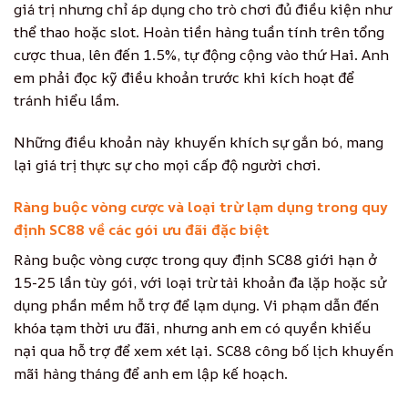
giá trị nhưng chỉ áp dụng cho trò chơi đủ điều kiện như
thể thao hoặc slot. Hoàn tiền hàng tuần tính trên tổng
cược thua, lên đến 1.5%, tự động cộng vào thứ Hai. Anh
em phải đọc kỹ điều khoản trước khi kích hoạt để
tránh hiểu lầm.
Những điều khoản này khuyến khích sự gắn bó, mang
lại giá trị thực sự cho mọi cấp độ người chơi.
Ràng buộc vòng cược và loại trừ lạm dụng trong quy
định SC88 về các gói ưu đãi đặc biệt
Ràng buộc vòng cược trong quy định SC88 giới hạn ở
15-25 lần tùy gói, với loại trừ tài khoản đa lặp hoặc sử
dụng phần mềm hỗ trợ để lạm dụng. Vi phạm dẫn đến
khóa tạm thời ưu đãi, nhưng anh em có quyền khiếu
nại qua hỗ trợ để xem xét lại. SC88 công bố lịch khuyến
mãi hàng tháng để anh em lập kế hoạch.