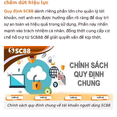
chấm dứt hiệu lực
Quy định SC88
dành riêng phần lớn cho quản lý tài
khoản, nơi anh em được hướng dẫn rõ ràng để duy trì
sự an toàn và hiệu quả trong sử dụng. Phần này nhấn
mạnh vào trách nhiệm cá nhân, đồng thời cung cấp cơ
chế hỗ trợ từ SC888 để giải quyết vấn đề kịp thời.
Chính sách quy đinh chung về tài khoản người dùng SC88