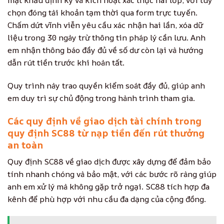
mật khẩu định kỳ và kích hoạt xác thực hai lớp, với tùy
chọn đóng tài khoản tạm thời qua form trực tuyến.
Chấm dứt vĩnh viễn yêu cầu xác nhận hai lần, xóa dữ
liệu trong 30 ngày trừ thông tin pháp lý cần lưu. Anh
em nhận thông báo đầy đủ về số dư còn lại và hướng
dẫn rút tiền trước khi hoàn tất.
Quy trình này trao quyền kiểm soát đầy đủ, giúp anh
em duy trì sự chủ động trong hành trình tham gia.
Các quy định về giao dịch tài chính trong
quy định SC88 từ nạp tiền đến rút thưởng
an toàn
Quy định SC88 về giao dịch được xây dựng để đảm bảo
tính nhanh chóng và bảo mật, với các bước rõ ràng giúp
anh em xử lý mà không gặp trở ngại. SC88 tích hợp đa
kênh để phù hợp với nhu cầu đa dạng của cộng đồng.