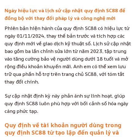
Ngày hiệu lực và lịch sử cập nhật quy định SC88 để
đồng bộ với thay đổi pháp lý và công nghệ mới
Phiên bản hiện hành của quy định SC88 có hiệu lực từ
ngày 01/11/2024, thay thế bản trước và tích hợp các
quy định mới về giao dịch kỹ thuật số. Lịch sử cập nhật
bao gồm ba lần chỉnh sửa lớn từ năm 2023, tập trung
vào tăng cường bảo vệ người dùng dưới 18 tuổi và mở
rộng điều khoản khuyến mãi. Anh em có thể xem lưu
trữ qua phần hỗ trợ trên trang chủ SC88, với tóm tắt
thay đổi chính.
Sự cập nhật định kỳ này phản ánh sự linh hoạt, giúp
quy định SC88 luôn phù hợp với bối cảnh số hóa ngày
càng phức tạp.
Quy định về tài khoản người dùng trong
quy định SC88 từ tạo lập đến quản lý và