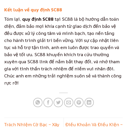
Kết luận về quy định SC88
Tóm lại,
quy định SC88
tại SC88 là bộ hướng dẫn toàn
diện, đảm bảo mọi khía cạnh từ giao dịch đến bảo vệ
đều được xử lý công tâm và minh bạch, tạo nền tảng
cho hành trình giải trí bền vững. Với sự cập nhật liên
tục và hỗ trợ tận tình, anh em luôn được trao quyền và
bảo vệ tối ưu. SC88 khuyến khích tra cứu thường
xuyên qua SC88 link để nắm bắt thay đổi, và nhớ tham
gia với tinh thần trách nhiệm để niềm vui nhân đôi.
Chúc anh em những trải nghiệm suôn sẻ và thành công
rực rỡ!
Trách Nhiệm Cờ Bạc – Xây
Điều Khoản Và Điều Kiện –