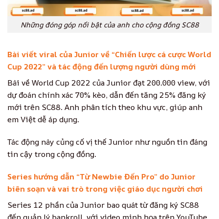
Những đóng góp nổi bật của anh cho cộng đồng SC88
Bài viết viral của Junior về “Chiến lược cá cược World
Cup 2022” và tác động đến lượng người dùng mới
Bài về World Cup 2022 của Junior đạt 200.000 view, với
dự đoán chính xác 70% kèo, dẫn đến tăng 25% đăng ký
mới trên SC88. Anh phân tích theo khu vực, giúp anh
em Việt dễ áp dụng.
Tác động này củng cố vị thế Junior như nguồn tin đáng
tin cậy trong cộng đồng.
Series hướng dẫn “Từ Newbie Đến Pro” do Junior
biên soạn và vai trò trong việc giáo dục người chơi
Series 12 phần của Junior bao quát từ đăng ký SC88
đến quản lý bankroll, với video minh họa trên YouTube