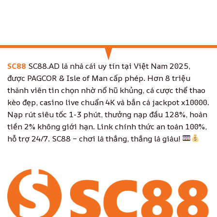
Cách
trong
Tảng
Max
bắt
lô
Cá
&
lô
đề:
Cược
Xe
4
Giải
Thế
VinFast
số
mã
Hệ
VF3!
vip
bí
Mới
chuẩn
ẩn
nhất
để
SC88
SC88.AD là nhà cái uy tín tại Việt Nam 2025,
–
thắng
được PAGCOR & Isle of Man cấp phép. Hơn 8 triệu
Giúp
lớn
bạn
thành viên tin chọn nhờ nổ hũ khủng, cá cược thể thao
thu
kèo đẹp, casino live chuẩn 4K và bắn cá jackpot x10000.
bộn
tiền
Nạp rút siêu tốc 1-3 phút, thưởng nạp đầu 128%, hoàn
từ
tiền 2% không giới hạn. Link chính thức an toàn 100%,
nhà
cái
hỗ trợ 24/7. SC88 – chơi là thắng, thắng là giàu!