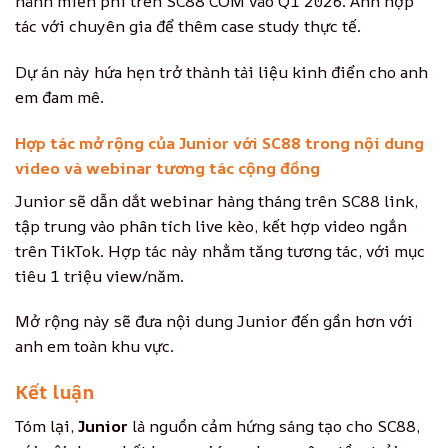
hành miễn phí trên SC88 COM vào Q1 2026. Anh hợp
tác với chuyên gia để thêm case study thực tế.
Dự án này hứa hẹn trở thành tài liệu kinh điển cho anh
em đam mê.
Hợp tác mở rộng của Junior với SC88 trong nội dung
video và webinar tương tác cộng đồng
Junior sẽ dẫn dắt webinar hàng tháng trên SC88 link,
tập trung vào phân tích live kèo, kết hợp video ngắn
trên TikTok. Hợp tác này nhằm tăng tương tác, với mục
tiêu 1 triệu view/năm.
Mở rộng này sẽ đưa nội dung Junior đến gần hơn với
anh em toàn khu vực.
Kết luận
Tóm lại,
Junior
là nguồn cảm hứng sáng tạo cho SC88,