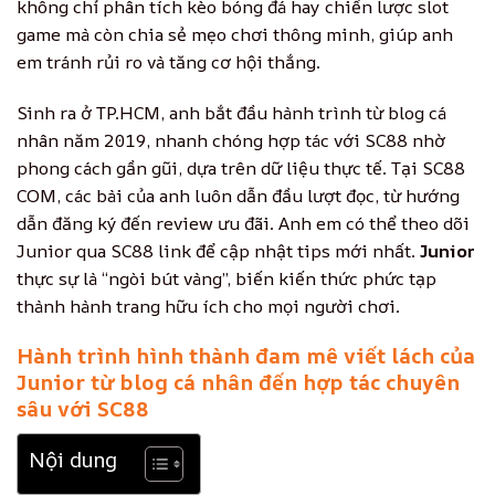
không chỉ phân tích kèo bóng đá hay chiến lược slot
game mà còn chia sẻ mẹo chơi thông minh, giúp anh
em tránh rủi ro và tăng cơ hội thắng.
Sinh ra ở TP.HCM, anh bắt đầu hành trình từ blog cá
nhân năm 2019, nhanh chóng hợp tác với SC88 nhờ
phong cách gần gũi, dựa trên dữ liệu thực tế. Tại SC88
COM, các bài của anh luôn dẫn đầu lượt đọc, từ hướng
dẫn đăng ký đến review ưu đãi. Anh em có thể theo dõi
Junior qua SC88 link để cập nhật tips mới nhất.
Junior
thực sự là “ngòi bút vàng”, biến kiến thức phức tạp
thành hành trang hữu ích cho mọi người chơi.
Hành trình hình thành đam mê viết lách của
Junior từ blog cá nhân đến hợp tác chuyên
sâu với SC88
Nội dung