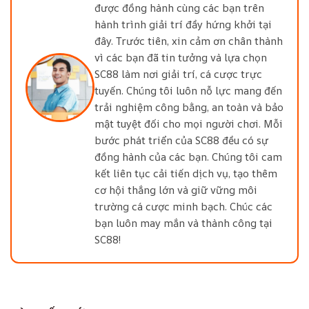
được đồng hành cùng các bạn trên
hành trình giải trí đầy hứng khởi tại
đây. Trước tiên, xin cảm ơn chân thành
vì các bạn đã tin tưởng và lựa chọn
SC88 làm nơi giải trí, cá cược trực
tuyến. Chúng tôi luôn nỗ lực mang đến
trải nghiệm công bằng, an toàn và bảo
mật tuyệt đối cho mọi người chơi. Mỗi
bước phát triển của SC88 đều có sự
đồng hành của các bạn. Chúng tôi cam
kết liên tục cải tiến dịch vụ, tạo thêm
cơ hội thắng lớn và giữ vững môi
trường cá cược minh bạch. Chúc các
bạn luôn may mắn và thành công tại
SC88!