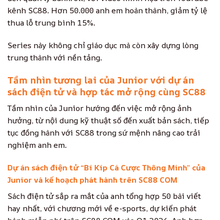
kênh SC88. Hơn 50.000 anh em hoàn thành, giảm tỷ lệ
thua lỗ trung bình 15%.
Series này không chỉ giáo dục mà còn xây dựng lòng
trung thành với nền tảng.
Tầm nhìn tương lai của Junior với dự án
sách điện tử và hợp tác mở rộng cùng SC88
Tầm nhìn của Junior hướng đến việc mở rộng ảnh
hưởng, từ nội dung kỹ thuật số đến xuất bản sách, tiếp
tục đồng hành với SC88 trong sứ mệnh nâng cao trải
nghiệm anh em.
Dự án sách điện tử “Bí Kíp Cá Cược Thông Minh” của
Junior và kế hoạch phát hành trên SC88 COM
Sách điện tử sắp ra mắt của anh tổng hợp 50 bài viết
hay nhất, với chương mới về e-sports, dự kiến phát