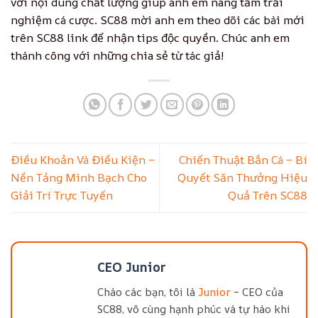
với nội dung chất lượng giúp anh em nâng tầm trải
nghiệm cá cược. SC88 mời anh em theo dõi các bài mới
trên SC88 link để nhận tips độc quyền. Chúc anh em
thành công với những chia sẻ từ tác giả!
Điều Khoản Và Điều Kiện –
Chiến Thuật Bắn Cá – Bí
Nền Tảng Minh Bạch Cho
Quyết Săn Thưởng Hiệu
Giải Trí Trực Tuyến
Quả Trên SC88
CEO Junior
Chào các bạn, tôi là
Junior
– CEO của
SC88, vô cùng hạnh phúc và tự hào khi