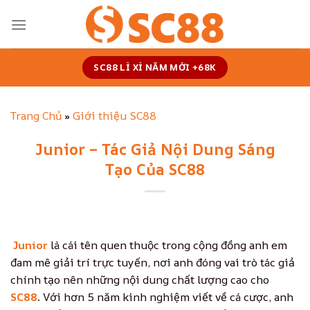
Bỏ
qua
nội
dung
SC88 LÌ XÌ NĂM MỚI +68K
Trang Chủ
»
Giới thiệu SC88
Junior – Tác Giả Nội Dung Sáng
Tạo Của SC88
Junior
là cái tên quen thuộc trong cộng đồng anh em
đam mê giải trí trực tuyến, nơi anh đóng vai trò tác giả
chính tạo nên những nội dung chất lượng cao cho
SC88
. Với hơn 5 năm kinh nghiệm viết về cá cược, anh