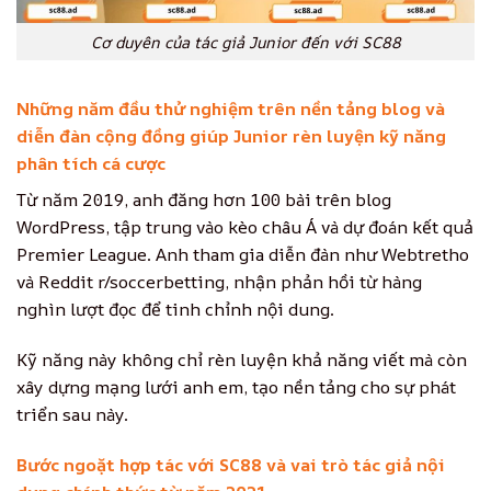
Cơ duyên của tác giả Junior đến với SC88
Những năm đầu thử nghiệm trên nền tảng blog và
diễn đàn cộng đồng giúp Junior rèn luyện kỹ năng
phân tích cá cược
Từ năm 2019, anh đăng hơn 100 bài trên blog
WordPress, tập trung vào kèo châu Á và dự đoán kết quả
Premier League. Anh tham gia diễn đàn như Webtretho
và Reddit r/soccerbetting, nhận phản hồi từ hàng
nghìn lượt đọc để tinh chỉnh nội dung.
Kỹ năng này không chỉ rèn luyện khả năng viết mà còn
xây dựng mạng lưới anh em, tạo nền tảng cho sự phát
triển sau này.
Bước ngoặt hợp tác với SC88 và vai trò tác giả nội