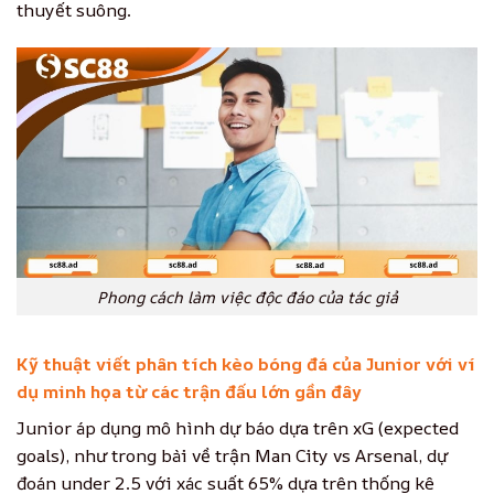
thuyết suông.
Phong cách làm việc độc đáo của tác giả
Kỹ thuật viết phân tích kèo bóng đá của Junior với ví
dụ minh họa từ các trận đấu lớn gần đây
Junior áp dụng mô hình dự báo dựa trên xG (expected
goals), như trong bài về trận Man City vs Arsenal, dự
đoán under 2.5 với xác suất 65% dựa trên thống kê