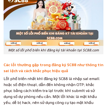
Một số lỗi phổ biến khi đăng ký tài khoản tại SC88.com
Các lỗi thường gặp trong đăng ký SC88 như thông tin
sai lệch và cách khắc phục hiệu quả
Lỗi phổ biến nhất khi đăng ký SC88 là nhập sai email
hoặc số điện thoại, dẫn đến không nhận OTP; khắc
phục bằng cách kiểm tra lại trước khi submit và sử
dụng số dự phòng nếu cần. Một lỗi khác là mật khẩu
yếu, dễ bị hack, nên sử dụng công cụ tạo mật khẩu