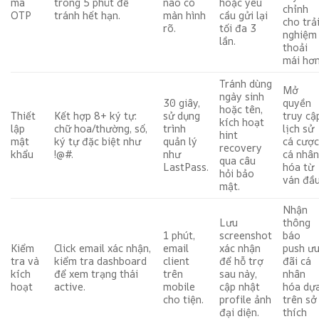
mã
trong 5 phút để
nào có
hoặc yêu
chỉnh
OTP
tránh hết hạn.
màn hình
cầu gửi lại
cho trả
rõ.
tối đa 3
nghiệm
lần.
thoải
mái hơn
Tránh dùng
Mở
ngày sinh
30 giây,
quyền
hoặc tên,
Thiết
Kết hợp 8+ ký tự:
sử dụng
truy cậ
kích hoạt
lập
chữ hoa/thường, số,
trình
lịch sử
hint
mật
ký tự đặc biệt như
quản lý
cá cượ
recovery
khẩu
!@#.
như
cá nhâ
qua câu
LastPass.
hóa từ
hỏi bảo
ván đầu
mật.
Nhận
Lưu
thông
1 phút,
screenshot
báo
Kiểm
Click email xác nhận,
email
xác nhận
push ư
tra và
kiểm tra dashboard
client
để hỗ trợ
đãi cá
kích
để xem trạng thái
trên
sau này,
nhân
hoạt
active.
mobile
cập nhật
hóa dự
cho tiện.
profile ảnh
trên sở
đại diện.
thích