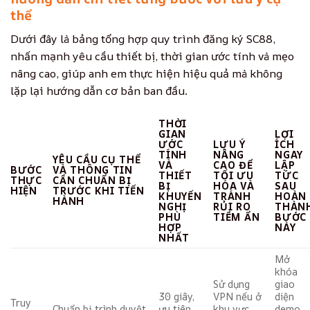
thể
Dưới đây là bảng tổng hợp quy trình đăng ký SC88,
nhấn mạnh yêu cầu thiết bị, thời gian ước tính và mẹo
nâng cao, giúp anh em thực hiện hiệu quả mà không
lặp lại hướng dẫn cơ bản ban đầu.
THỜI
GIAN
LỢI
ƯỚC
LƯU Ý
ÍCH
TÍNH
NÂNG
NGAY
YÊU CẦU CỤ THỂ
VÀ
CAO ĐỂ
LẬP
BƯỚC
VÀ THÔNG TIN
THIẾT
TỐI ƯU
TỨC
THỰC
CẦN CHUẨN BỊ
BỊ
HÓA VÀ
SAU
HIỆN
TRƯỚC KHI TIẾN
KHUYẾN
TRÁNH
HOÀN
HÀNH
NGHỊ
RỦI RO
THÀN
PHÙ
TIỀM ẨN
BƯỚC
HỢP
NÀY
NHẤT
Mở
khóa
Sử dụng
giao
30 giây,
VPN nếu ở
diện
Truy
Chuẩn bị trình duyệt
ưu tiên
khu vực
demo,