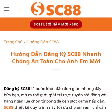
Bỏ
qua
nội
dung
SC88 LÌ XÌ NĂM MỚI +68K
Trang Chủ
»
Hướng Dẫn SC88
Hướng Dẫn Đăng Ký SC88 Nhanh
Chóng An Toàn Cho Anh Em Mới
Đăng ký SC88
là bước khởi đầu đơn giản nhưng đầy
hứa hẹn, mở ra thế giới giải trí trực tuyến sôi động với
hàng ngàn lựa chọn từ bóng đá đến slot game hấp dẫn.
SC88
thiết kế quy trình này tối ưu cho anh em, chỉ cần