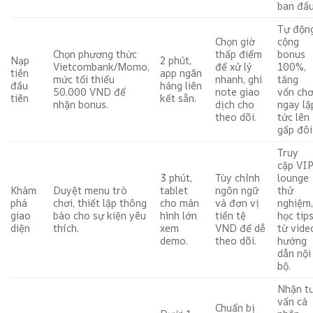
ban đầu
Tự độn
Chọn giờ
cộng
Chọn phương thức
thấp điểm
bonus
Nạp
2 phút,
Vietcombank/Momo,
để xử lý
100%,
tiền
app ngân
mức tối thiểu
nhanh, ghi
tăng
đầu
hàng liên
50.000 VND để
note giao
vốn chơ
tiên
kết sẵn.
nhận bonus.
dịch cho
ngay lậ
theo dõi.
tức lên
gấp đôi
Truy
cập VI
3 phút,
Tùy chỉnh
lounge
Khám
Duyệt menu trò
tablet
ngôn ngữ
thử
phá
chơi, thiết lập thông
cho màn
và đơn vị
nghiệm
giao
báo cho sự kiện yêu
hình lớn
tiền tệ
học tip
diện
thích.
xem
VND để dễ
từ vide
demo.
theo dõi.
hướng
dẫn nội
bộ.
Nhận t
vấn cá
Chuẩn bị