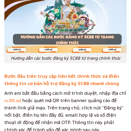
Hướng dẫn các bước đăng ký SC88 từ trang chính thức
Bước đầu tiên truy cập liên kết chính thức và điền
thông tin cơ bản hỗ trợ đăng ký SC88 nhanh chóng
Anh em bắt đầu bằng cách mở trình duyệt, nhập địa chỉ
sc88.ad
hoặc quét mã QR trên banner quảng cáo để
tránh link giả mạo. Trên trang chủ, click nút “Đăng ký”
nổi bật, điền họ tên đầy đủ, email hợp lệ và số điện
thoại di động để nhận mã OTP. Thông tin này phải
chính xác để tránh vấn đề xác minh sau này.