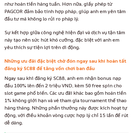
như hoàn tiền hàng tuần. Hơn nữa, giấy phép từ
PAGCOR đảm bảo tính hợp pháp, giúp anh em yên tâm
đầu tư mà không lo rủi ro pháp lý.
Sự kết hợp giữa công nghệ hiện đại và dịch vụ tận tâm
này tạo nên sức hút khó cưỡng, đặc biệt với anh em
yêu thích sự tiện lợi trên di động.
Những ưu đãi đặc biệt chờ đón ngay sau khi hoàn tất
đăng ký SC88 để tăng vốn chơi ban đầu
Ngay sau khi đăng ký SC88, anh em nhận bonus nạp
đầu 100% lên đến 2 triệu VND, kèm 50 free spin cho
slot game phổ biến. Các ưu đãi khác bao gồm hoàn tiền
1% không giới hạn và vé tham gia tournament thể thao
hàng tháng. Những phần thưởng này được kích hoạt tự
động, với điều khoản vòng cược hợp lý chỉ 15 lần để rút
dễ dàng.