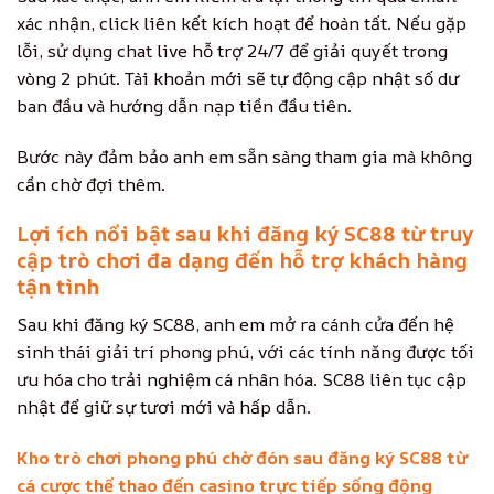
xác nhận, click liên kết kích hoạt để hoàn tất. Nếu gặp
lỗi, sử dụng chat live hỗ trợ 24/7 để giải quyết trong
vòng 2 phút. Tài khoản mới sẽ tự động cập nhật số dư
ban đầu và hướng dẫn nạp tiền đầu tiên.
Bước này đảm bảo anh em sẵn sàng tham gia mà không
cần chờ đợi thêm.
Lợi ích nổi bật sau khi đăng ký SC88 từ truy
cập trò chơi đa dạng đến hỗ trợ khách hàng
tận tình
Sau khi đăng ký SC88, anh em mở ra cánh cửa đến hệ
sinh thái giải trí phong phú, với các tính năng được tối
ưu hóa cho trải nghiệm cá nhân hóa. SC88 liên tục cập
nhật để giữ sự tươi mới và hấp dẫn.
Kho trò chơi phong phú chờ đón sau đăng ký SC88 từ
cá cược thể thao đến casino trực tiếp sống động