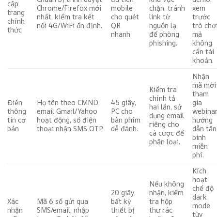
cập
Chrome/Firefox mới
mobile
chặn, tránh
xem
trang
nhất, kiểm tra kết
cho quét
link từ
trước
chính
nối 4G/WiFi ổn định.
QR
nguồn lạ
trò chơ
thức
nhanh.
để phòng
mà
phishing.
không
cần tài
khoản.
Nhận
mã mời
Kiểm tra
tham
chính tả
Điền
Họ tên theo CMND,
45 giây,
gia
hai lần, sử
thông
email Gmail/Yahoo
PC cho
webina
dụng email
tin cơ
hoạt động, số điện
bàn phím
hướng
riêng cho
bản
thoại nhận SMS OTP.
dễ đánh.
dẫn tân
cá cược để
binh
phân loại.
miễn
phí.
Kích
hoạt
Nếu không
chế độ
20 giây,
nhận, kiểm
dark
Xác
Mã 6 số gửi qua
bất kỳ
tra hộp
mode
nhận
SMS/email, nhập
thiết bị
thư rác
tùy