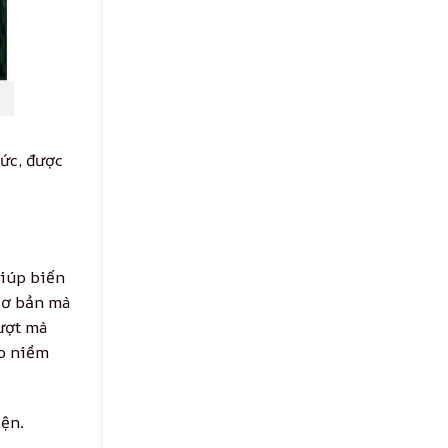
ức, được
giúp biến
cơ bản mà
mượt mà
ho niềm
iện.