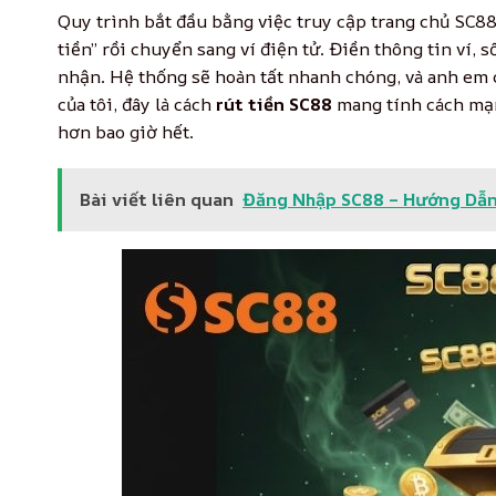
Quy trình bắt đầu bằng việc truy cập trang chủ SC88 
tiền” rồi chuyển sang ví điện tử. Điền thông tin ví, số
nhận. Hệ thống sẽ hoàn tất nhanh chóng, và anh em 
của tôi, đây là cách
rút tiền SC88
mang tính cách mạn
hơn bao giờ hết.
Bài viết liên quan
Đăng Nhập SC88 – Hướng Dẫn 