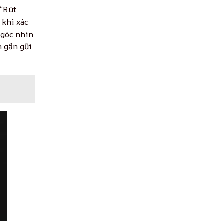
 “Rút
 khi xác
 góc nhìn
n gần gũi