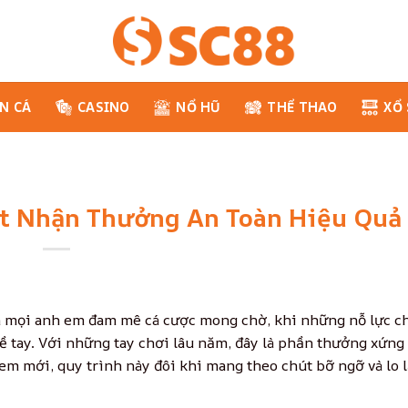
N CÁ
CASINO
NỔ HŨ
THỂ THAO
XỔ
ết Nhận Thưởng An Toàn Hiệu Quả
à mọi anh em đam mê cá cược mong chờ, khi những nỗ lực c
 tay. Với những tay chơi lâu năm, đây là phần thưởng xứng
 em mới, quy trình này đôi khi mang theo chút bỡ ngỡ và lo 