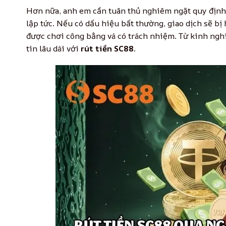
Hơn nữa, anh em cần tuân thủ nghiêm ngặt quy định
lập tức. Nếu có dấu hiệu bất thường, giao dịch sẽ bị 
được chơi công bằng và có trách nhiệm. Từ kinh ngh
tin lâu dài với
rút tiền SC88
.