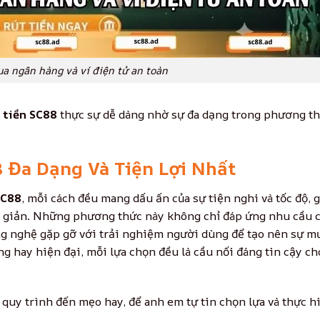
ua ngân hàng và ví điện tử an toàn
 tiền SC88
thực sự dễ dàng nhờ sự đa dạng trong phương th
 Đa Dạng Và Tiện Lợi Nhất
SC88
, mỗi cách đều mang dấu ấn của sự tiện nghi và tốc độ, 
n giản. Những phương thức này không chỉ đáp ứng nhu cầu 
ông nghệ gặp gỡ với trải nghiệm người dùng để tạo nên sự 
g hay hiện đại, mỗi lựa chọn đều là cầu nối đáng tin cậy c
ừ quy trình đến mẹo hay, để anh em tự tin chọn lựa và thực h