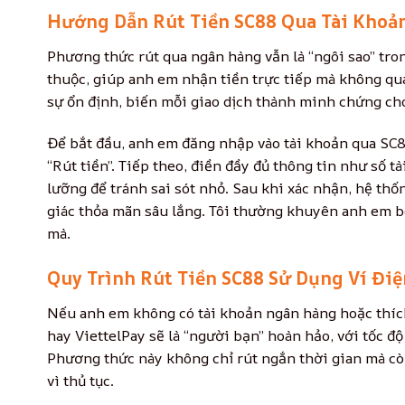
Hướng Dẫn Rút Tiền SC88 Qua Tài Khoả
Phương thức rút qua ngân hàng vẫn là “ngôi sao” tr
thuộc, giúp anh em nhận tiền trực tiếp mà không qua
sự ổn định, biến mỗi giao dịch thành minh chứng ch
Để bắt đầu, anh em đăng nhập vào tài khoản qua SC8
“Rút tiền”. Tiếp theo, điền đầy đủ thông tin như số t
lưỡng để tránh sai sót nhỏ. Sau khi xác nhận, hệ thốn
giác thỏa mãn sâu lắng. Tôi thường khuyên anh em 
mà.
Quy Trình Rút Tiền SC88 Sử Dụng Ví Điệ
Nếu anh em không có tài khoản ngân hàng hoặc thí
hay ViettelPay sẽ là “người bạn” hoàn hảo, với tốc độ
Phương thức này không chỉ rút ngắn thời gian mà cò
vì thủ tục.