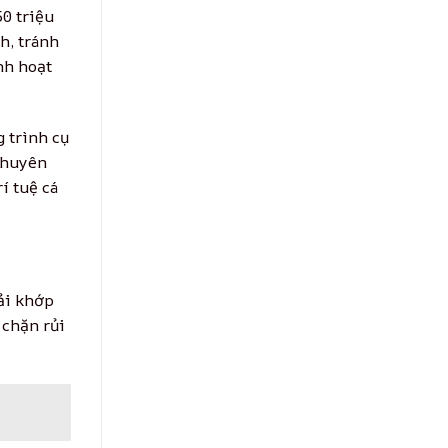
50 triệu
h, tránh
nh hoạt
 trình cụ
 khuyên
í tuệ cá
hải khớp
 chặn rủi