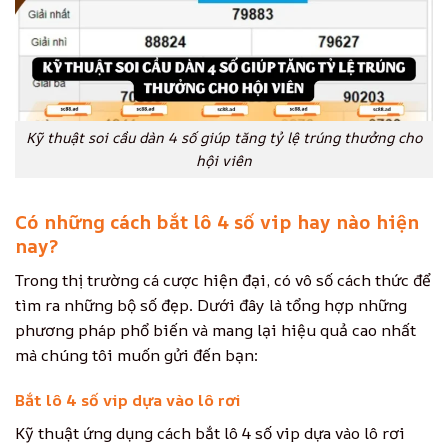
Kỹ thuật soi cầu dàn 4 số giúp tăng tỷ lệ trúng thưởng cho
hội viên
Có những cách bắt lô 4 số vip hay nào hiện
nay?
Trong thị trường cá cược hiện đại, có vô số cách thức để
tìm ra những bộ số đẹp. Dưới đây là tổng hợp những
phương pháp phổ biến và mang lại hiệu quả cao nhất
mà chúng tôi muốn gửi đến bạn:
Bắt lô 4 số vip dựa vào lô rơi
Kỹ thuật ứng dụng cách bắt lô 4 số vip dựa vào lô rơi