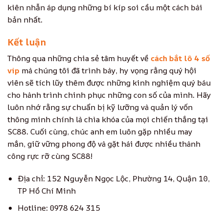
kiên nhẫn áp dụng những bí kíp soi cầu một cách bài
bản nhất.
Kết luận
Thông qua những chia sẻ tâm huyết về
cách bắt lô 4 số
vip
mà chúng tôi đã trình bày, hy vọng rằng quý hội
viên sẽ tích lũy thêm được những kinh nghiệm quý báu
cho hành trình chinh phục những con số của mình. Hãy
luôn nhớ rằng sự chuẩn bị kỹ lưỡng và quản lý vốn
thông minh chính là chìa khóa của mọi chiến thắng tại
SC88. Cuối cùng, chúc anh em luôn gặp nhiều may
mắn, giữ vững phong độ và gặt hái được nhiều thành
công rực rỡ cùng SC88!
Địa chỉ: 152 Nguyễn Ngọc Lộc, Phường 14, Quận 10,
TP Hồ Chí Minh
Hotline: 0978 624 315