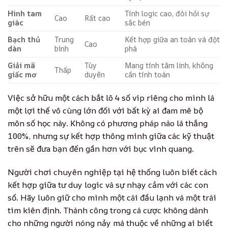
Hình tam
Tính logic cao, đòi hỏi sự
Cao
Rất cao
giác
sắc bén
Bạch thủ
Trung
Kết hợp giữa an toàn và đột
Cao
dàn
bình
phá
Giải mã
Tùy
Mang tính tâm linh, không
Thấp
giấc mơ
duyên
cần tính toán
Việc sở hữu một cách bắt lô 4 số vip riêng cho mình là
một lợi thế vô cùng lớn đối với bất kỳ ai đam mê bộ
môn số học này. Không có phương pháp nào là thắng
100%, nhưng sự kết hợp thông minh giữa các kỹ thuật
trên sẽ đưa bạn đến gần hơn với bục vinh quang.
Người chơi chuyên nghiệp tại hệ thống luôn biết cách
kết hợp giữa tư duy logic và sự nhạy cảm với các con
số. Hãy luôn giữ cho mình một cái đầu lạnh và một trái
tim kiên định. Thành công trong cá cược không dành
cho những người nóng nảy mà thuộc về những ai biết