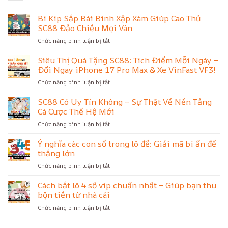
Bí Kíp Sắp Bài Binh Xập Xám Giúp Cao Thủ
SC88 Đảo Chiều Mọi Ván
ở
Chức năng bình luận bị tắt
Bí
Kíp
Siêu Thị Quà Tặng SC88: Tích Điểm Mỗi Ngày –
Sắp
Đổi Ngay iPhone 17 Pro Max & Xe VinFast VF3!
Bài
ở
Chức năng bình luận bị tắt
Binh
Siêu
Xập
Thị
SC88 Có Uy Tín Không – Sự Thật Về Nền Tảng
Xám
Quà
Giúp
Cá Cược Thế Hệ Mới
Tặng
Cao
ở
Chức năng bình luận bị tắt
SC88:
Thủ
SC88
Tích
SC88
Có
Ý nghĩa các con số trong lô đề: Giải mã bí ẩn để
Điểm
Đảo
Uy
Mỗi
thắng lớn
Chiều
Tín
Ngày
Mọi
ở
Chức năng bình luận bị tắt
Không
–
Ván
Ý
–
Đổi
nghĩa
Cách bắt lô 4 số vip chuẩn nhất – Giúp bạn thu
Sự
Ngay
các
Thật
bộn tiền từ nhà cái
iPhone
con
Về
17
ở
Chức năng bình luận bị tắt
số
Nền
Pro
Cách
trong
Tảng
Max
bắt
lô
Cá