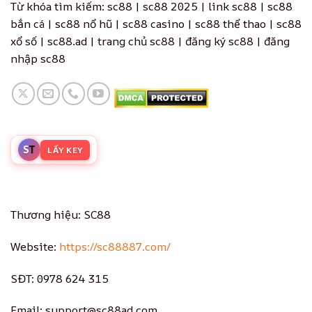
Từ khóa tìm kiếm: sc88 | sc88 2025 | link sc88 | sc88
bắn cá | sc88 nổ hũ | sc88 casino | sc88 thể thao | sc88
xổ số | sc88.ad | trang chủ sc88 | đăng ký sc88 | đăng
nhập sc88
S
T
LẤY KEY
Thương hiệu: SC88
Website:
https://sc88887.com/
SĐT:
0978 624 315
Email:
support@sc88ad.com