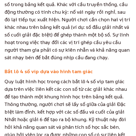
số trong bảng kết quả. Khác với cầu truyền thống, cầu
động thường có tính chu kỳ: nổ vài ngày rồi nghỉ, sau
đó lại tiếp tục xuất hiện. Người chơi cần chọn hai vị trí
khác nhau trên bảng kết quả (ví dụ: số đầu giải nhất và
số cuối giải đặc biệt) để ghép thành một bộ số. Sự linh
hoạt trong việc thay đổi các vị trí ghép cầu yêu cầu
người tham gia phải có sự kiên nhẫn và khả năng quan
sát nhạy bén để bắt đúng nhịp cầu đang chạy.
Bắt lô 4 số vip dựa vào hình tam giác
Quy luật hình học trong cách bắt lô 4 số vip tam giác
dựa trên việc liên kết các con số từ các giải khác nhau
để tạo thành một khung hình học trên bảng kết quả.
Thông thường, người chơi sẽ lấy số giữa của giải Đặc
biệt làm đỉnh, kết hợp với các số đầu và cuối của giải
Nhất hoặc giải 6 để tạo ra bộ khung. Kỹ thuật này đòi
hỏi khả năng quan sát và phân tích số học sắc bén,
giúp hội viên lọc ra được những con số có sự liên kết