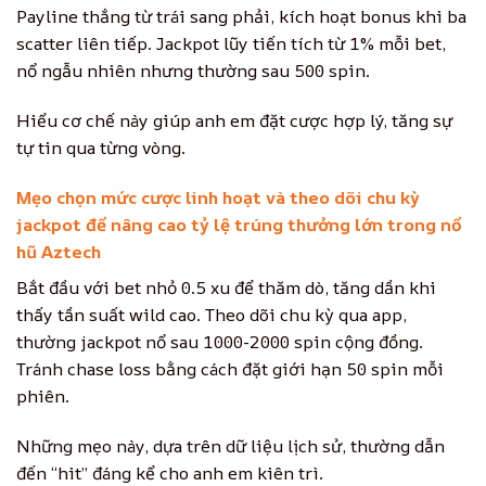
Payline thắng từ trái sang phải, kích hoạt bonus khi ba
scatter liên tiếp. Jackpot lũy tiến tích từ 1% mỗi bet,
nổ ngẫu nhiên nhưng thường sau 500 spin.
Hiểu cơ chế này giúp anh em đặt cược hợp lý, tăng sự
tự tin qua từng vòng.
Mẹo chọn mức cược linh hoạt và theo dõi chu kỳ
jackpot để nâng cao tỷ lệ trúng thưởng lớn trong nổ
hũ Aztech
Bắt đầu với bet nhỏ 0.5 xu để thăm dò, tăng dần khi
thấy tần suất wild cao. Theo dõi chu kỳ qua app,
thường jackpot nổ sau 1000-2000 spin cộng đồng.
Tránh chase loss bằng cách đặt giới hạn 50 spin mỗi
phiên.
Những mẹo này, dựa trên dữ liệu lịch sử, thường dẫn
đến “hit” đáng kể cho anh em kiên trì.