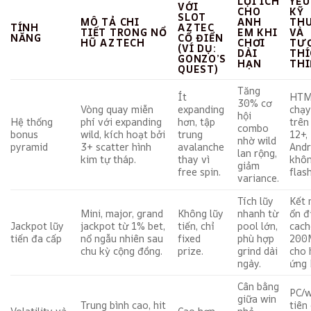
LỢI ÍCH
YÊU
VỚI
CHO
KỸ
SLOT
MÔ TẢ CHI
ANH
TH
TÍNH
AZTEC
TIẾT TRONG NỔ
EM KHI
VÀ
NĂNG
CỔ ĐIỂN
HŨ AZTECH
CHƠI
TƯ
(VÍ DỤ:
DÀI
THÍ
GONZO’S
HẠN
THI
QUEST)
Tăng
Ít
HTM
30% cơ
Vòng quay miễn
expanding
chạ
hội
Hệ thống
phí với expanding
hơn, tập
trên
combo
bonus
wild, kích hoạt bởi
trung
12+,
nhờ wild
pyramid
3+ scatter hình
avalanche
Andr
lan rộng,
kim tự tháp.
thay vì
khô
giảm
free spin.
flash
variance.
Tích lũy
Kết 
Mini, major, grand
Không lũy
nhanh từ
ổn đ
Jackpot lũy
jackpot từ 1% bet,
tiến, chỉ
pool lớn,
cach
tiến đa cấp
nổ ngẫu nhiên sau
fixed
phù hợp
200
chu kỳ cộng đồng.
prize.
grind dài
cho 
ngày.
ứng
Cân bằng
PC/
giữa win
Trung bình cao, hit
tiên