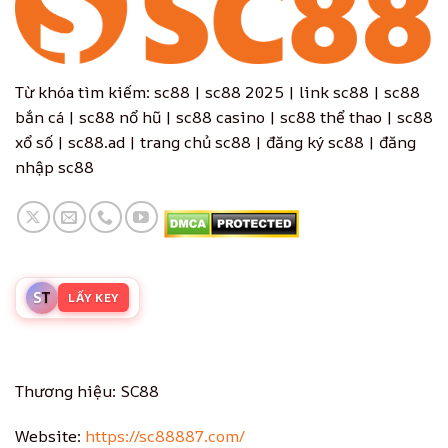
Từ khóa tìm kiếm: sc88 | sc88 2025 | link sc88 | sc88
bắn cá | sc88 nổ hũ | sc88 casino | sc88 thể thao | sc88
xổ số | sc88.ad | trang chủ sc88 | đăng ký sc88 | đăng
nhập sc88
S
T
LẤY KEY
Thương hiệu: SC88
Website:
https://sc88887.com/