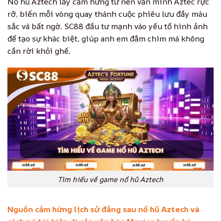
Nổ hũ Aztech lấy cảm hứng từ nền văn minh Aztec rực
rỡ, biến mỗi vòng quay thành cuộc phiêu lưu đầy màu
sắc và bất ngờ. SC88 đầu tư mạnh vào yếu tố hình ảnh
để tạo sự khác biệt, giúp anh em đắm chìm mà không
cần rời khỏi ghế.
Tìm hiểu về game nổ hũ Aztech
Nguồn cảm hứng lịch sử đằng sau nổ hũ Aztech và