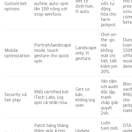
Bet cố
cho 
Custom bet
xu/line, auto-spin
vốn, tự
định hơn,
pres
options
lên 100 vòng với
động
ít auto.
voic
stop-win/loss.
hóa cho
com
farm
beta
jackpot.
Chơi on-
the-go
Dun
Portrait/landscape
mà
lượn
Landscape
Mobile
mode, touch
không
150
only, ít
optimization
gesture cho quick
mất chi
offl
gesture.
spin.
tiết, tiết
mod
kiệm pin
dem
20%.
Yên tâm
Bloc
với audit
Cert cơ
veri
RNG certified bởi
độc lập,
Security và
bản,
RNG
iTech Labs, log
tranh
fair play
không log
cho
spin cá nhân hóa.
chấp giải
user.
jack
quyết
clai
24h.
Luôn
Patch hàng tháng
OTA
tươi mới,
thêm skin Aztec
Update
upda