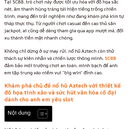
Tại SC88, trò chơi này được tối ưu hóa với đồ họa sắc
nét, âm thanh hùng tráng tái hiện tiếng trống chiến
binh, mang đến trải nghiệm như đang khám phá kim tự
tháp thực thụ. Từ người chơi casual đến cao thủ săn
jackpot, ai cũng dễ dàng tham gia qua app mượt mà, đổi
xu thành tiền mặt nhanh chóng.
Không chỉ dừng ở sự may rủi, nổ hũ Aztech còn thử
thách sự kiên nhẫn và chiến lược thông minh.
SC88
đảm bảo môi trường chơi an toàn, minh bạch để anh
em tập trung vào niềm vui “big win” đỉnh cao.
Khám phá chủ đề nổ hũ Aztech với thiết kế
đồ họa tinh xảo và sức hút văn hóa cổ đại
dành cho anh em yêu slot
Nội dung