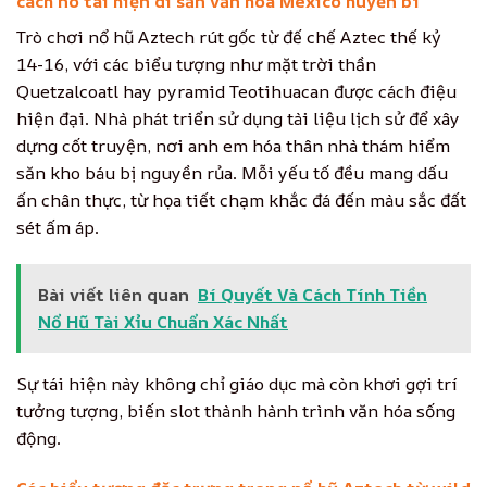
cách nó tái hiện di sản văn hóa Mexico huyền bí
Trò chơi nổ hũ Aztech rút gốc từ đế chế Aztec thế kỷ
14-16, với các biểu tượng như mặt trời thần
Quetzalcoatl hay pyramid Teotihuacan được cách điệu
hiện đại. Nhà phát triển sử dụng tài liệu lịch sử để xây
dựng cốt truyện, nơi anh em hóa thân nhà thám hiểm
săn kho báu bị nguyền rủa. Mỗi yếu tố đều mang dấu
ấn chân thực, từ họa tiết chạm khắc đá đến màu sắc đất
sét ấm áp.
Bài viết liên quan
Bí Quyết Và Cách Tính Tiền
Nổ Hũ Tài Xỉu Chuẩn Xác Nhất
Sự tái hiện này không chỉ giáo dục mà còn khơi gợi trí
tưởng tượng, biến slot thành hành trình văn hóa sống
động.