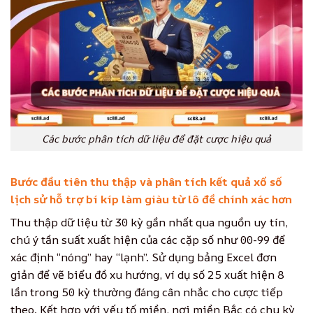
Các bước phân tích dữ liệu để đặt cược hiệu quả
Bước đầu tiên thu thập và phân tích kết quả xổ số
lịch sử hỗ trợ bí kíp làm giàu từ lô đề chính xác hơn
Thu thập dữ liệu từ 30 kỳ gần nhất qua nguồn uy tín,
chú ý tần suất xuất hiện của các cặp số như 00-99 để
xác định “nóng” hay “lạnh”. Sử dụng bảng Excel đơn
giản để vẽ biểu đồ xu hướng, ví dụ số 25 xuất hiện 8
lần trong 50 kỳ thường đáng cân nhắc cho cược tiếp
theo. Kết hợp với yếu tố miền, nơi miền Bắc có chu kỳ