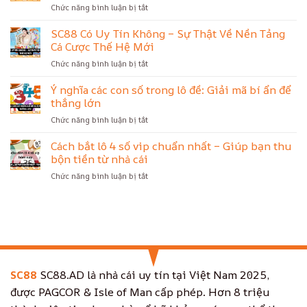
ở
Chức năng bình luận bị tắt
Binh
Siêu
Xập
Thị
SC88 Có Uy Tín Không – Sự Thật Về Nền Tảng
Xám
Quà
Giúp
Cá Cược Thế Hệ Mới
Tặng
Cao
ở
Chức năng bình luận bị tắt
SC88:
Thủ
SC88
Tích
SC88
Có
Ý nghĩa các con số trong lô đề: Giải mã bí ẩn để
Điểm
Đảo
Uy
Mỗi
thắng lớn
Chiều
Tín
Ngày
Mọi
ở
Chức năng bình luận bị tắt
Không
–
Ván
Ý
–
Đổi
nghĩa
Cách bắt lô 4 số vip chuẩn nhất – Giúp bạn thu
Sự
Ngay
các
Thật
bộn tiền từ nhà cái
iPhone
con
Về
17
ở
Chức năng bình luận bị tắt
số
Nền
Pro
Cách
trong
Tảng
Max
bắt
lô
Cá
&
lô
đề:
Cược
Xe
4
Giải
Thế
VinFast
số
mã
Hệ
VF3!
vip
bí
Mới
chuẩn
ẩn
nhất
để
SC88
SC88.AD là nhà cái uy tín tại Việt Nam 2025,
–
thắng
được PAGCOR & Isle of Man cấp phép. Hơn 8 triệu
Giúp
lớn
bạn