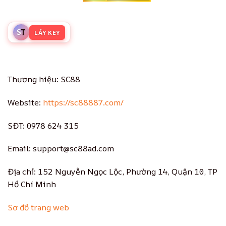
S
T
LẤY KEY
Thương hiệu: SC88
Website:
https://sc88887.com/
SĐT:
0978 624 315
Email:
support@sc88ad.com
Địa chỉ:
152 Nguyễn Ngọc Lộc, Phường 14, Quận 10, TP
Hồ Chí Minh
Sơ đồ trang web