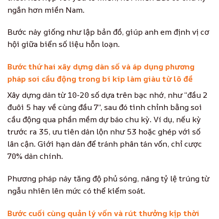
ngắn hơn miền Nam.
Bước này giống như lập bản đồ, giúp anh em định vị cơ
hội giữa biển số liệu hỗn loạn.
Bước thứ hai xây dựng dàn số và áp dụng phương
pháp soi cầu động trong bí kíp làm giàu từ lô đề
Xây dựng dàn từ 10-20 số dựa trên bạc nhớ, như “đầu 2
đuôi 5 hay về cùng đầu 7”, sau đó tinh chỉnh bằng soi
cầu động qua phần mềm dự báo chu kỳ. Ví dụ, nếu kỳ
trước ra 35, ưu tiên dàn lộn như 53 hoặc ghép với số
lân cận. Giới hạn dàn để tránh phân tán vốn, chỉ cược
70% dàn chính.
Phương pháp này tăng độ phủ sóng, nâng tỷ lệ trúng từ
ngẫu nhiên lên mức có thể kiểm soát.
Bước cuối cùng quản lý vốn và rút thưởng kịp thời