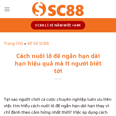
Bỏ
qua
nội
dung
SC88 LÌ XÌ NĂM MỚI +68K
Trang Chủ
»
Xổ Số SC88
Cách nuôi lô đề ngắn hạn dài
hạn hiệu quả mà ít người biết
tới
Tại sao người chơi cá cược chuyên nghiệp luôn ưu tiên
việc tìm hiểu cách nuôi lô đề ngắn hạn dài hạn thay vì
chỉ đánh theo cảm hứng nhất thời? Việc áp dụng cách