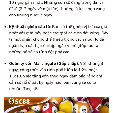
10 ngày gần nhất. Những con số đang trong đà “về
đều” (2-3 ngày về một lần) thường là lựa chọn vàng
cho khung nuôi 3 ngày.
Kỹ thuật ghép cầu lô:
Bạn có thể ghép vị trí của giải
nhất với giải bảy hoặc các giải có tính đối xứng. Đây
là một phần không thể thiếu trong cách nuôi lô đề
ngắn hạn dài hạn ở nhịp ngắn vì nó giúp tạo ra
những bộ số có tính đột phá cao.
Quản lý vốn Martingale (Gấp thếp):
Với khung 3
ngày, công thức vào tiền phổ biến là 1:2:4 hoặc
1:3:10. Việc tăng vốn theo ngày đảm bảo rằng chỉ
cần số nổ ở bất kỳ ngày nào, bạn cũng sẽ có lợi
nhuận đáng kể.