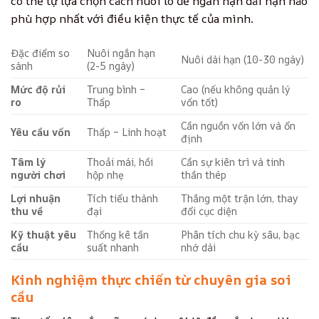
có thể tự lựa chọn cách nuôi lô đề ngắn hạn dài hạn nào
phù hợp nhất với điều kiện thực tế của mình.
Đặc điểm so
Nuôi ngắn hạn
Nuôi dài hạn (10-30 ngày)
sánh
(2-5 ngày)
Mức độ rủi
Trung bình –
Cao (nếu không quản lý
ro
Thấp
vốn tốt)
Cần nguồn vốn lớn và ổn
Yêu cầu vốn
Thấp – Linh hoạt
định
Tâm lý
Thoải mái, hồi
Cần sự kiên trì và tinh
người chơi
hộp nhẹ
thần thép
Lợi nhuận
Tích tiểu thành
Thắng một trận lớn, thay
thu về
đại
đổi cục diện
Kỹ thuật yêu
Thống kê tần
Phân tích chu kỳ sâu, bạc
cầu
suất nhanh
nhớ dài
Kinh nghiệm thực chiến từ chuyên gia soi
cầu