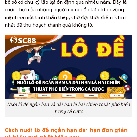
bộ số có chu kỳ lặp lại ổn định qua nhiều năm. Đây là
cuộc chơi của những người có nguồn tài chính vững
mạnh và một tinh thần thép, chờ đợi thời điểm “chín”
nhất để thu hoạch thành quả khổng lồ.
Nuôi lô đề ngắn hạn và dài hạn là hai chiến thuật phổ biến
trong cá cược
Cách nuôi lô đề ngắn hạn dài hạn đơn giản