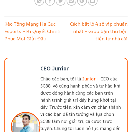
Kèo Tổng Mạng Hạ Gục
Cách bắt lô 4 số vip chuẩn
Esports – Bí Quyết Chinh
nhất – Giúp bạn thu bộn
Phục Mọi Giải Đấu
tiền từ nhà cái
CEO Junior
Chào các bạn, tôi là
Junior
– CEO của
SC88, vô cùng hạnh phúc và tự hào khi
được đồng hành cùng các bạn trên
hành trình giải trí đầy hứng khởi tại
đây. Trước tiên, xin cảm ơn chân thành
vì các bạn đã tin tưởng và lựa chọn
SC88 làm nơi giải trí, cá cược trực
tuyến. Chúng tôi luôn nỗ lực mang đến