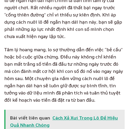
lô đề ngắn hạn dài hạn chính là bản lĩnh tâm lý của
người chơi. Rất nhiều người đã thất bại ngay trước
“cổng thiên đường” chỉ vì thiếu sự kiên định. Khi áp
dụng cách nuôi lô đề ngắn hạn dài hạn này, bạn sẽ gặp
phải những áp lực nhất định khi con số mình chọn
chưa xuất hiện ngay lập tức.
Tâm lý hoang mang, lo sợ thường dẫn đến việc “bẻ cầu”
hoặc bỏ cuộc giữa chừng. Điều này không chỉ khiến
bạn mất trắng số tiền đã đầu tư những ngày trước đó
mà còn đánh mất cơ hội khi con số đó nổ vào ngay ngày
hôm sau. Một chuyên gia nắm vững cách nuôi lô đề
ngắn hạn dài hạn sẽ luôn giữ được sự bình tĩnh, tin
tưởng vào dữ liệu mình đã phân tích và tuân thủ tuyệt
đối kế hoạch vào tiền đã đặt ra từ ban đầu.
Bài viết liên quan
Cách Xả Xui Trong Lô Đề Hiệu
Quả Nhanh Chóng