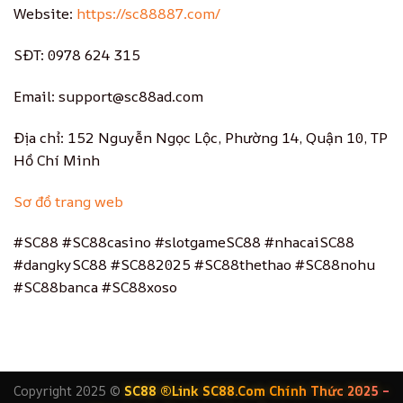
Website:
https://sc88887.com/
SĐT:
0978 624 315
Email:
support@sc88ad.com
Địa chỉ:
152 Nguyễn Ngọc Lộc, Phường 14, Quận 10, TP
Hồ Chí Minh
Sơ đồ trang web
#SC88 #SC88casino #slotgameSC88 #nhacaiSC88
#dangkySC88 #SC882025 #SC88thethao #SC88nohu
#SC88banca #SC88xoso
Copyright 2025 ©
SC88 ®Link SC88.Com Chính Thức 2025 –