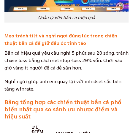
Quản lý vốn bắn cá hiệu quả
Mẹo tránh tilt và nghỉ ngơi đúng lúc trong chiến
thuật bắn cá để giữ đầu óc tỉnh táo
Bắn cá hiệu quả yêu cầu nghỉ 5 phút sau 20 sóng, tránh
chase loss bằng cách set stop-loss 20% vốn. Chơi vào
giờ vàng ít người để cá dễ săn hơn.
Nghỉ ngơi giúp anh em quay lại với mindset sắc bén,
tăng winrate.
Bảng tổng hợp các chiến thuật bắn cá phổ
biến nhất qua so sánh ưu nhược điểm và
hiệu suất
ƯU
ĐIỂM