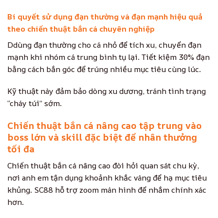
Bí quyết sử dụng đạn thường và đạn mạnh hiệu quả
theo chiến thuật bắn cá chuyên nghiệp
Ddùng đạn thường cho cá nhỏ để tích xu, chuyển đạn
mạnh khi nhóm cá trung bình tụ lại. Tiết kiệm 30% đạn
bằng cách bắn góc để trúng nhiều mục tiêu cùng lúc.
Kỹ thuật này đảm bảo dòng xu dương, tránh tình trạng
“cháy túi” sớm.
Chiến thuật bắn cá nâng cao tập trung vào
boss lớn và skill đặc biệt để nhân thưởng
tối đa
Chiến thuật bắn cá nâng cao đòi hỏi quan sát chu kỳ,
nơi anh em tận dụng khoảnh khắc vàng để hạ mục tiêu
khủng. SC88 hỗ trợ zoom màn hình để nhắm chính xác
hơn.