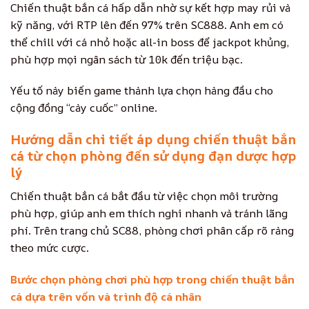
Chiến thuật bắn cá hấp dẫn nhờ sự kết hợp may rủi và
kỹ năng, với RTP lên đến 97% trên SC888. Anh em có
thể chill với cá nhỏ hoặc all-in boss để jackpot khủng,
phù hợp mọi ngân sách từ 10k đến triệu bạc.
Yếu tố này biến game thành lựa chọn hàng đầu cho
cộng đồng “cày cuốc” online.
Hướng dẫn chi tiết áp dụng chiến thuật bắn
cá từ chọn phòng đến sử dụng đạn dược hợp
lý
Chiến thuật bắn cá bắt đầu từ việc chọn môi trường
phù hợp, giúp anh em thích nghi nhanh và tránh lãng
phí. Trên trang chủ SC88, phòng chơi phân cấp rõ ràng
theo mức cược.
Bước chọn phòng chơi phù hợp trong chiến thuật bắn
cá dựa trên vốn và trình độ cá nhân