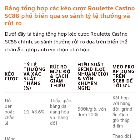
Bảng tổng hợp các kèo cược Roulette Casino
SC88 phổ biến qua so sánh tỷ lệ thưởng và
rủi ro
Dưới đây là bảng tổng hợp kèo cược Roulette Casino
SC88 chính, so sánh thưởng rủi ro dựa trên biến thể
châu Âu, giúp anh em chọn phù hợp.
TỶ LỆ
HIỆU SUẤT
RỦI RO
MẸO PRO
THƯỞNG
GRIND (LỢI
MỨC ĐỘ
ÁP DỤNG
KÈO
VÀ XÁC
NHUẬN/GIỜ)
& CÁCH
TRÊN
CƯỢC
SUẤT
& VỐN
GIẢM
SC88 ĐỂ
THẮNG
KHUYẾN
THIỂU
TỐI ƯU
(%)
NGHỊ
Kết hợp
Đỏ
Thấp, giảm
với hàng
đen
bằng đa
500k/giờ, vốn
đôi, grind
hoặc
1:1, 48.6%
dạng hóa
dưới 200k
ổn định
chẵn
với hàng
giờ thấp
lẻ
đôi
điểm
Theo dõi
Hàng