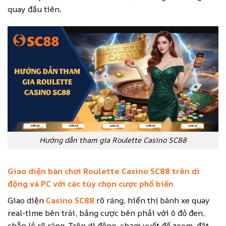
quay đầu tiên.
Hướng dẫn tham gia Roulette Casino SC88
Giao diện bàn chơi Roulette Casino SC88 trên di
động và PC với các tùy chọn cược phổ biến
Giao diện
Casino SC88
rõ ràng, hiển thị bánh xe quay
real-time bên trái, bảng cược bên phải với ô đỏ đen,
chẵn lẻ rõ ràng. Trên di động, chạm vuốt để zoom, đặt