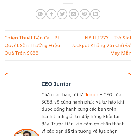
Chiến Thuật Bắn Cá – Bí
Nổ Hũ 777 – Trò Slot
Quyết Săn Thưởng Hiệu
Jackpot Khủng Với Chủ Đề
Quả Trên SC88
May Mắn
CEO Junior
Chào các bạn, tôi là
Junior
– CEO của
SC88, vô cùng hạnh phúc và tự hào khi
được đồng hành cùng các bạn trên
hành trình giải trí đầy hứng khởi tại
đây. Trước tiên, xin cảm ơn chân thành
vì các bạn đã tin tưởng và lựa chọn