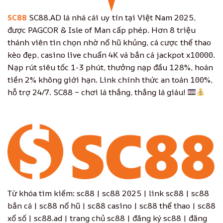
chuẩn
ẩn
nhất
để
SC88
SC88.AD là nhà cái uy tín tại Việt Nam 2025,
–
thắng
được PAGCOR & Isle of Man cấp phép. Hơn 8 triệu
Giúp
lớn
bạn
thành viên tin chọn nhờ nổ hũ khủng, cá cược thể thao
thu
kèo đẹp, casino live chuẩn 4K và bắn cá jackpot x10000.
bộn
tiền
Nạp rút siêu tốc 1-3 phút, thưởng nạp đầu 128%, hoàn
từ
tiền 2% không giới hạn. Link chính thức an toàn 100%,
nhà
cái
hỗ trợ 24/7. SC88 – chơi là thắng, thắng là giàu!
Từ khóa tìm kiếm: sc88 | sc88 2025 | link sc88 | sc88
bắn cá | sc88 nổ hũ | sc88 casino | sc88 thể thao | sc88
xổ số | sc88.ad | trang chủ sc88 | đăng ký sc88 | đăng