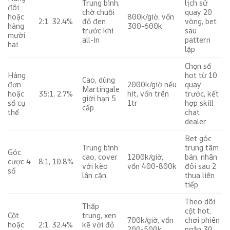
Trung bình,
lịch sử
đôi
chờ chuỗi
quay 20
hoặc
800k/giờ, vốn
2:1, 32.4%
đỏ đen
vòng, bet
hàng
300-600k
trước khi
sau
mười
all-in
pattern
hai
lặp
Chọn số
Hàng
hot từ 10
Cao, dùng
đơn
2000k/giờ nếu
quay
Martingale
hoặc
35:1, 2.7%
hit, vốn trên
trước, kết
giới hạn 5
số cụ
1tr
hợp skill
cấp
thể
chat
dealer
Bet góc
Trung bình
trung tâm
Góc
cao, cover
1200k/giờ,
bàn, nhân
cược 4
8:1, 10.8%
với kèo
vốn 400-800k
đôi sau 2
số
lân cận
thua liên
tiếp
Theo dõi
Thấp
cột hot,
Cột
trung, xen
700k/giờ, vốn
chơi phiên
hoặc
2:1, 32.4%
kẽ với đỏ
200-500k
ngắn 30