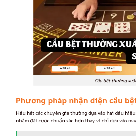
Cầu bệt thường xuất
Phương pháp nhận diện cầu bệt
Hầu hết các chuyên gia thường dựa vào hai dấu hiệu 
nhằm đặt cược chuẩn xác hơn thay vì chỉ dựa vào ma