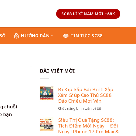
SC88 LÌ XÌ NĂM MỚI +68K
 SỐ
HƯỚNG DẪN
TIN TỨC SC88
BÀI VIẾT MỚI
Bí Kíp Sắp Bài Binh Xập
Xám Giúp Cao Thủ SC88
Đảo Chiều Mọi Ván
ng chuỗi
ở
Chức năng bình luận bị tắt
o bạn
Bí
Kíp
Siêu Thị Quà Tặng SC88:
Sắp
Tích Điểm Mỗi Ngày – Đổi
Bài
Ngay iPhone 17 Pro Max &
Binh