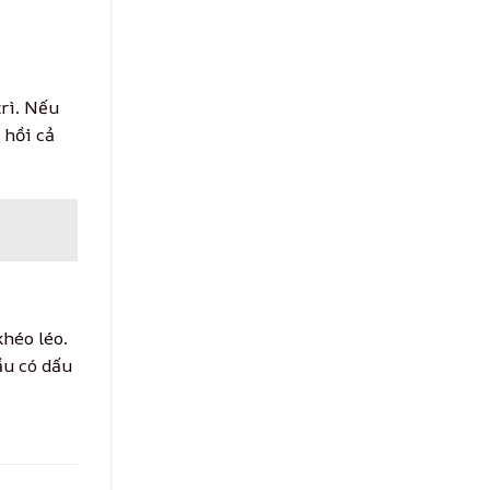
trì. Nếu
 hồi cả
khéo léo.
ầu có dấu