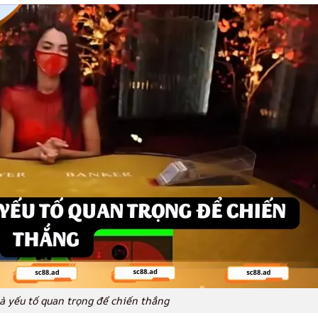
à yếu tố quan trọng để chiến thắng