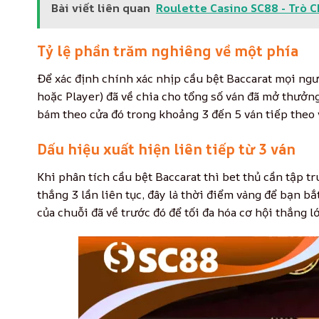
Bài viết liên quan
Roulette Casino SC88 - Trò C
Tỷ lệ phần trăm nghiêng về một phía
Để xác định chính xác nhịp cầu bệt Baccarat mọi ngư
hoặc Player) đã về chia cho tổng số ván đã mở thưởng.
bám theo cửa đó trong khoảng 3 đến 5 ván tiếp theo 
Dấu hiệu xuất hiện liên tiếp từ 3 ván
Khi phân tích cầu bệt Baccarat thì bet thủ cần tập t
thắng 3 lần liên tục, đây là thời điểm vàng để bạn bắ
của chuỗi đã về trước đó để tối đa hóa cơ hội thắng l