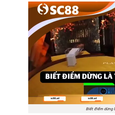
Biết điểm dừng l