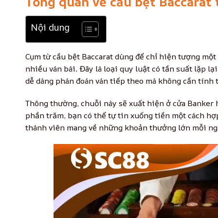
Tổng quan về cầu bệt Baccarat 
Nội dung
Cụm từ cầu bệt Baccarat dùng để chỉ hiện tượng một 
nhiều ván bài. Đây là loại quy luật có tần suất lặp l
dễ dàng phán đoán ván tiếp theo mà không cần tính 
Thông thường, chuỗi này sẽ xuất hiện ở cửa Banker h
phần trăm, bạn có thể tự tin xuống tiền một cách hợ
thành viên mang về những khoản thưởng lớn mỗi ng