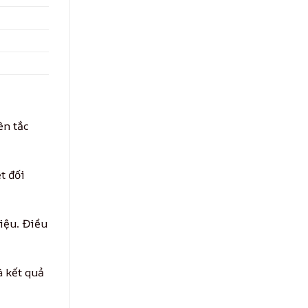
ên tắc
t đối
iệu. Điều
à kết quả