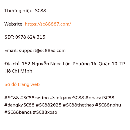
Thương hiệu: SC88
Website:
https://sc88887.com/
SĐT:
0978 624 315
Email:
support@sc88ad.com
Địa chỉ:
152 Nguyễn Ngọc Lộc, Phường 14, Quận 10, TP
Hồ Chí Minh
Sơ đồ trang web
#SC88 #SC88casino #slotgameSC88 #nhacaiSC88
#dangkySC88 #SC882025 #SC88thethao #SC88nohu
#SC88banca #SC88xoso