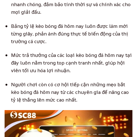
nhanh chóng, đảm bảo tính thời sự và chính xác cho
mọi giải đấu.
Bảng tỷ lệ kèo bóng đá hôm nay luôn được làm mới
từng giây, phản ánh đúng thực tế biến động của thị
trường cá cược.
Mức trả thưởng của các loại kèo bóng đá hôm nay tại
đây luôn nằm trong top cạnh tranh nhất, giúp hội
viên tối ưu hóa lợi nhuận.
Người chơi còn có cơ hội tiếp cận những mẹo bắt
kèo bóng đá hôm nay từ các chuyên gia để nâng cao
tỷ lệ thắng lên mức cao nhất.