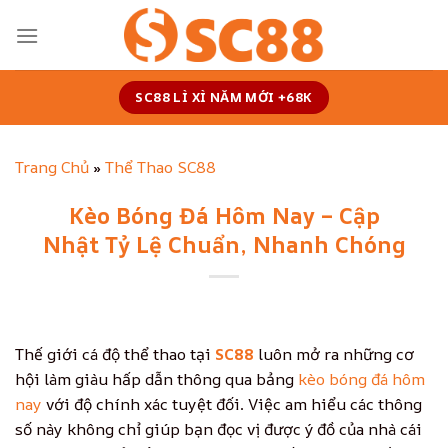
Bỏ
qua
nội
dung
SC88 LÌ XÌ NĂM MỚI +68K
Trang Chủ
»
Thể Thao SC88
Kèo Bóng Đá Hôm Nay – Cập
Nhật Tỷ Lệ Chuẩn, Nhanh Chóng
Thế giới cá độ thể thao tại
SC88
luôn mở ra những cơ
hội làm giàu hấp dẫn thông qua bảng
kèo bóng đá hôm
nay
với độ chính xác tuyệt đối. Việc am hiểu các thông
số này không chỉ giúp bạn đọc vị được ý đồ của nhà cái