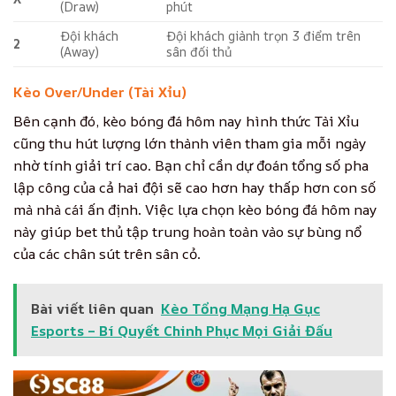
(Draw)
phút
Đội khách
Đội khách giành trọn 3 điểm trên
2
(Away)
sân đối thủ
Kèo Over/Under (Tài Xỉu)
Bên cạnh đó, kèo bóng đá hôm nay hình thức Tài Xỉu
cũng thu hút lượng lớn thành viên tham gia mỗi ngày
nhờ tính giải trí cao. Bạn chỉ cần dự đoán tổng số pha
lập công của cả hai đội sẽ cao hơn hay thấp hơn con số
mà nhà cái ấn định. Việc lựa chọn kèo bóng đá hôm nay
này giúp bet thủ tập trung hoàn toàn vào sự bùng nổ
của các chân sút trên sân cỏ.
Bài viết liên quan
Kèo Tổng Mạng Hạ Gục
Esports – Bí Quyết Chinh Phục Mọi Giải Đấu