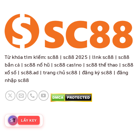
Từ khóa tìm kiếm: sc88 | sc88 2025 | link sc88 | sc88
bắn cá | sc88 nổ hũ | sc88 casino | sc88 thể thao | sc88
xổ số | sc88.ad | trang chủ sc88 | đăng ký sc88 | đăng
nhập sc88
S
T
LẤY KEY