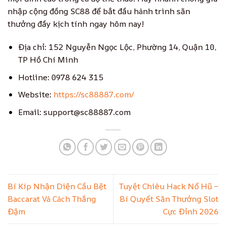
nhập cộng đồng SC88 để bắt đầu hành trình săn
thưởng đầy kịch tính ngay hôm nay!
Địa chỉ: 152 Nguyễn Ngọc Lộc, Phường 14, Quận 10,
TP Hồ Chí Minh
Hotline: 0978 624 315
Website:
https://sc88887.com/
Email:
support@sc88887.com
Bí Kíp Nhận Diện Cầu Bệt
Tuyệt Chiêu Hack Nổ Hũ –
Baccarat Và Cách Thắng
Bí Quyết Săn Thưởng Slot
Đậm
Cực Đỉnh 2026