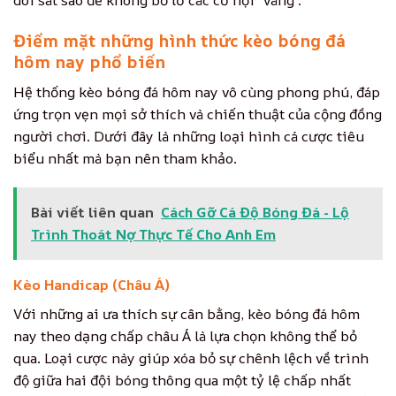
dõi sát sao để không bỏ lỡ các cơ hội “vàng”.
Điểm mặt những hình thức kèo bóng đá
hôm nay phổ biến
Hệ thống kèo bóng đá hôm nay vô cùng phong phú, đáp
ứng trọn vẹn mọi sở thích và chiến thuật của cộng đồng
người chơi. Dưới đây là những loại hình cá cược tiêu
biểu nhất mà bạn nên tham khảo.
Bài viết liên quan
Cách Gỡ Cá Độ Bóng Đá - Lộ
Trình Thoát Nợ Thực Tế Cho Anh Em
Kèo Handicap (Châu Á)
Với những ai ưa thích sự cân bằng, kèo bóng đá hôm
nay theo dạng chấp châu Á là lựa chọn không thể bỏ
qua. Loại cược này giúp xóa bỏ sự chênh lệch về trình
độ giữa hai đội bóng thông qua một tỷ lệ chấp nhất