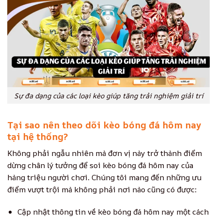
Sự đa dạng của các loại kèo giúp tăng trải nghiệm giải trí
Tại sao nên theo dõi kèo bóng đá hôm nay
tại hệ thống?
Không phải ngẫu nhiên mà đơn vị này trở thành điểm
dừng chân lý tưởng để soi kèo bóng đá hôm nay của
hàng triệu người chơi. Chúng tôi mang đến những ưu
điểm vượt trội mà không phải nơi nào cũng có được:
Cập nhật thông tin về kèo bóng đá hôm nay một cách