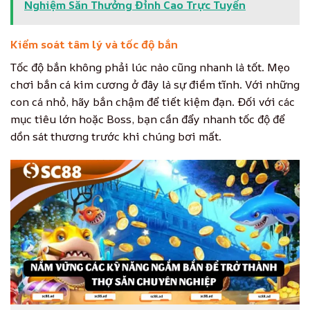
Nghiệm Săn Thưởng Đỉnh Cao Trực Tuyến
Kiểm soát tâm lý và tốc độ bắn
Tốc độ bắn không phải lúc nào cũng nhanh là tốt. Mẹo
chơi bắn cá kim cương ở đây là sự điềm tĩnh. Với những
con cá nhỏ, hãy bắn chậm để tiết kiệm đạn. Đối với các
mục tiêu lớn hoặc Boss, bạn cần đẩy nhanh tốc độ để
dồn sát thương trước khi chúng bơi mất.