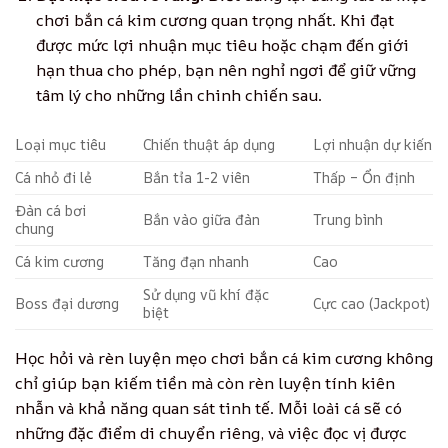
chơi bắn cá kim cương quan trọng nhất. Khi đạt
được mức lợi nhuận mục tiêu hoặc chạm đến giới
hạn thua cho phép, bạn nên nghỉ ngơi để giữ vững
tâm lý cho những lần chinh chiến sau.
Loại mục tiêu
Chiến thuật áp dụng
Lợi nhuận dự kiến
Cá nhỏ đi lẻ
Bắn tỉa 1-2 viên
Thấp – Ổn định
Đàn cá bơi
Bắn vào giữa đàn
Trung bình
chung
Cá kim cương
Tăng đạn nhanh
Cao
Sử dụng vũ khí đặc
Boss đại dương
Cực cao (Jackpot)
biệt
Học hỏi và rèn luyện mẹo chơi bắn cá kim cương không
chỉ giúp bạn kiếm tiền mà còn rèn luyện tính kiên
nhẫn và khả năng quan sát tinh tế. Mỗi loài cá sẽ có
những đặc điểm di chuyển riêng, và việc đọc vị được