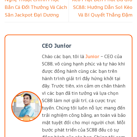
Bắn Cá Đổi Thưởng Và Cách
SC88: Hướng Dẫn Soi Kèo
Săn Jackpot Đại Dương
Và Bí Quyết Thắng Đậm
CEO Junior
Chào các bạn, tôi là
Junior
– CEO của
SC88, vô cùng hạnh phúc và tự hào khi
được đồng hành cùng các bạn trên
hành trình giải trí đầy hứng khởi tại
đây. Trước tiên, xin cảm ơn chân thành
vì các bạn đã tin tưởng và lựa chọn
SC88 làm nơi giải trí, cá cược trực
tuyến. Chúng tôi luôn nỗ lực mang đến
trải nghiệm công bằng, an toàn và bảo
mật tuyệt đối cho mọi người chơi. Mỗi
bước phát triển của SC88 đều có sự