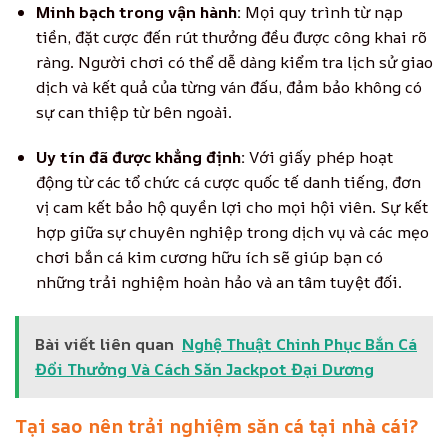
Minh bạch trong vận hành:
Mọi quy trình từ nạp
tiền, đặt cược đến rút thưởng đều được công khai rõ
ràng. Người chơi có thể dễ dàng kiểm tra lịch sử giao
dịch và kết quả của từng ván đấu, đảm bảo không có
sự can thiệp từ bên ngoài.
Uy tín đã được khẳng định:
Với giấy phép hoạt
động từ các tổ chức cá cược quốc tế danh tiếng, đơn
vị cam kết bảo hộ quyền lợi cho mọi hội viên. Sự kết
hợp giữa sự chuyên nghiệp trong dịch vụ và các mẹo
chơi bắn cá kim cương hữu ích sẽ giúp bạn có
những trải nghiệm hoàn hảo và an tâm tuyệt đối.
Bài viết liên quan
Nghệ Thuật Chinh Phục Bắn Cá
Đổi Thưởng Và Cách Săn Jackpot Đại Dương
Tại sao nên trải nghiệm săn cá tại nhà cái?