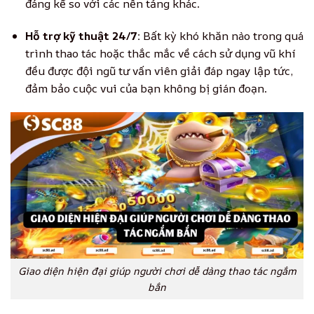
đáng kể so với các nền tảng khác.
Hỗ trợ kỹ thuật 24/7:
Bất kỳ khó khăn nào trong quá
trình thao tác hoặc thắc mắc về cách sử dụng vũ khí
đều được đội ngũ tư vấn viên giải đáp ngay lập tức,
đảm bảo cuộc vui của bạn không bị gián đoạn.
Giao diện hiện đại giúp người chơi dễ dàng thao tác ngắm
bắn