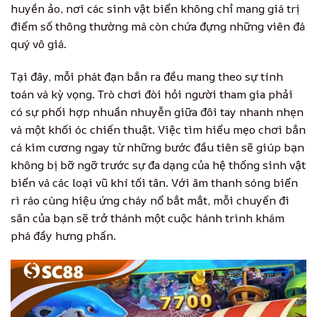
huyền ảo, nơi các sinh vật biển không chỉ mang giá trị
điểm số thông thường mà còn chứa đựng những viên đá
quý vô giá.
Tại đây, mỗi phát đạn bắn ra đều mang theo sự tính
toán và kỳ vọng. Trò chơi đòi hỏi người tham gia phải
có sự phối hợp nhuần nhuyễn giữa đôi tay nhanh nhẹn
và một khối óc chiến thuật. Việc tìm hiểu mẹo chơi bắn
cá kim cương ngay từ những bước đầu tiên sẽ giúp bạn
không bị bỡ ngỡ trước sự đa dạng của hệ thống sinh vật
biển và các loại vũ khí tối tân. Với âm thanh sóng biển
rì rào cùng hiệu ứng cháy nổ bắt mắt, mỗi chuyến đi
săn của bạn sẽ trở thành một cuộc hành trình khám
phá đầy hưng phấn.