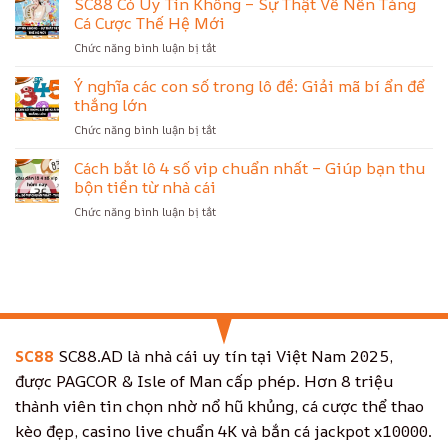
SC88 Có Uy Tín Không – Sự Thật Về Nền Tảng
Xám
Quà
Giúp
Cá Cược Thế Hệ Mới
Tặng
Cao
ở
Chức năng bình luận bị tắt
SC88:
Thủ
SC88
Tích
SC88
Có
Ý nghĩa các con số trong lô đề: Giải mã bí ẩn để
Điểm
Đảo
Uy
Mỗi
thắng lớn
Chiều
Tín
Ngày
Mọi
ở
Chức năng bình luận bị tắt
Không
–
Ván
Ý
–
Đổi
nghĩa
Cách bắt lô 4 số vip chuẩn nhất – Giúp bạn thu
Sự
Ngay
các
Thật
bộn tiền từ nhà cái
iPhone
con
Về
17
ở
Chức năng bình luận bị tắt
số
Nền
Pro
Cách
trong
Tảng
Max
bắt
lô
Cá
&
lô
đề:
Cược
Xe
4
Giải
Thế
VinFast
số
mã
Hệ
VF3!
vip
bí
Mới
chuẩn
ẩn
nhất
để
SC88
SC88.AD là nhà cái uy tín tại Việt Nam 2025,
–
thắng
được PAGCOR & Isle of Man cấp phép. Hơn 8 triệu
Giúp
lớn
bạn
thành viên tin chọn nhờ nổ hũ khủng, cá cược thể thao
thu
kèo đẹp, casino live chuẩn 4K và bắn cá jackpot x10000.
bộn