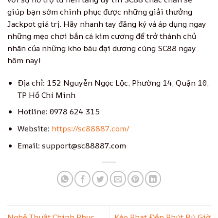
giúp bạn sớm chinh phục được những giải thưởng
Jackpot giá trị. Hãy nhanh tay đăng ký và áp dụng ngay
những mẹo chơi bắn cá kim cương để trở thành chủ
nhân của những kho báu đại dương cùng SC88 ngay
hôm nay!
Địa chỉ: 152 Nguyễn Ngọc Lộc, Phường 14, Quận 10,
TP Hồ Chí Minh
Hotline: 0978 624 315
Website:
https://sc88887.com/
Email:
support@sc88887.com
Nghệ Thuật Chinh Phục
Kèo Phạt Đền Phút Bù Giờ